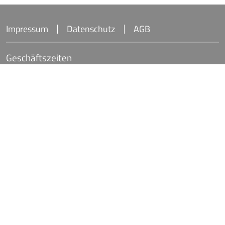
Impressum
Datenschutz
AGB
Geschäftszeiten
Montag bis Donnerstag
7:30 – 17:00 Uhr
Jäckel + Co. Edelstahl Metalltechnik GmbH
Philipp-Reis-Straße 1
61137 Schöneck
Deutschland
+49 6187 95260 0
info@jaeckel-gmbh.com