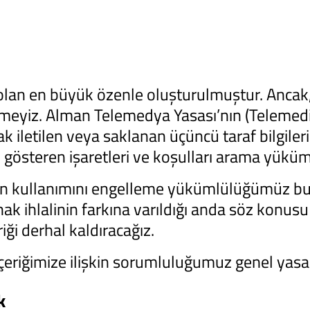
lan en büyük özenle oluşturulmuştur. Ancak, 
meyiz. Alman Telemedya Yasası’nın (Telemedi
ak iletilen veya saklanan üçüncü taraf bilgiler
nu gösteren işaretleri ve koşulları arama yük
iğin kullanımını engelleme yükümlülüğümüz b
HOME
 ihlalinin farkına varıldığı anda söz konusu 
riği derhal kaldıracağız.
ŞIRKET
içeriğimize ilişkin sorumluluğumuz genel yasal
k