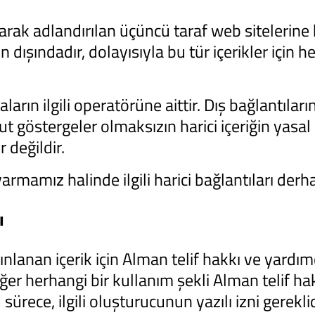
KALITE GÜVENCESI
larak adlandırılan üçüncü taraf web sitelerine b
 dışındadır, dolayısıyla bu tür içerikler için 
SERVIS
arın ilgili operatörüne aittir. Dış bağlantılar
t göstergeler olmaksızın harici içeriğin yasal i
ÜRÜNLER
r değildir.
varmamız halinde ilgili harici bağlantıları derha
İLETIŞIM
ı
nlanan içerik için Alman telif hakkı ve yardımcı
er herhangi bir kullanım şekli Alman telif hak
rece, ilgili oluşturucunun yazılı izni gereklidi