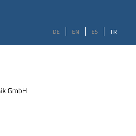
DE
EN
ES
TR
hnik GmbH