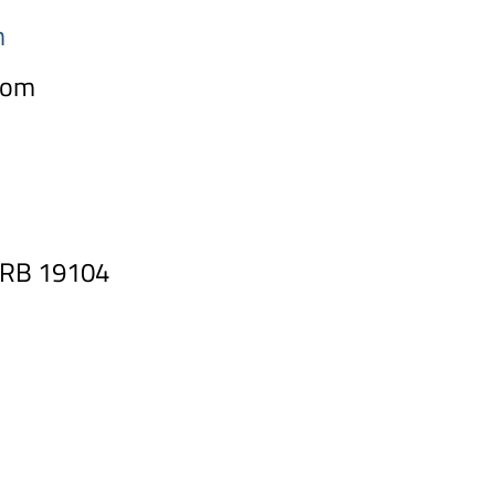
m
com
HRB 19104