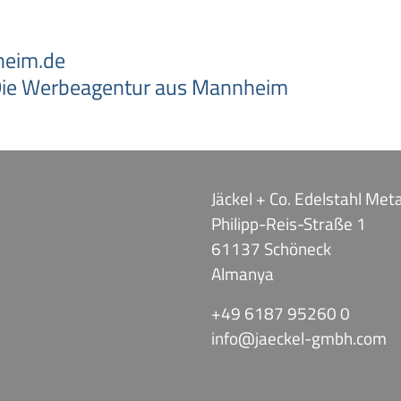
eim.de
e Werbeagentur aus Mannheim
Jäckel + Co. Edelstahl Me
Philipp-Reis-Straße 1
61137 Schöneck
Almanya
+49 6187 95260 0
info@jaeckel-gmbh.com