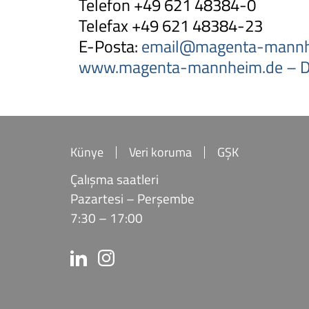
Telefon +49 621 48384-0
Telefax +49 621 48384-23
E-Posta:
email@magenta-mannh
www.magenta-mannheim.de – Di
Künye
Veri koruma
GŞK
Çalışma saatleri
Pazartesi – Perşembe
7:30 – 17:00